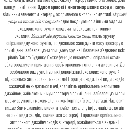
площу приміщення.
Одномаршові і многомаршевие сходи
стануть
відмінним елементом інтер'єру, оформленого в класичному стилі.
Маршеві
сходи на тятивах або косоурах
вигідно поєднуються з іншими видами
сходових конструкцій: сходами на больцах, гвинтовими
сходами.
Металеві або дерев'яні гвинтові сходи
мають зручну
спіралевидну конструкцію, що дозволяє заощадити масу простору в
приміщенні, забезпечуючи при цьому зручне і безпечне з'єднання всіх
рівнів Вашого будинку. Схожу функцію виконують і спіральні сходи,
облагороджуючи приміщення своїм красивим і стильним дизайном. До
особливого виду утилітарних (допоміжних) сходових конструкцій
відносяться антресольні, мансардні і горищні сходи. Такі види сходів
зазвичай не кидаються в очі, володіють оригінальним непомітним
дизайном, займають мінімум простору в приміщенні, забезпечуючи при
цьому зручність і максимальний комфорт при їх експлуатації. Наш сайт
надає Вам можливість вивчити прайс і детальну інформацію щодо цін
на різні види сходів, подивитися фотографії і приклади оригінального
авторського дизайну сходів в інтер'єрі, ознайомиться з видами і