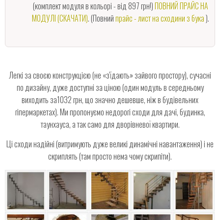
(комплект модуля в кольорі - від 897 грн!)
ПОВНИЙ ПРАЙС НА
МОДУЛІ
(СКАЧАТИ)
. (Повний
прайс - лист на сходини з бука
).
Легкі за своєю конструкцією (не «з'їдають» зайвого простору), сучасні
по дизайну, дуже доступні за ціною (один модуль в середньому
виходить за1032 грн, що значно дешевше, ніж в будівельних
гіпермаркетах). Ми пропонуємо недорогі сходи для дачі, будинка,
таунхауса, а так само для дворівневої квартири.
Ці сходи надійні (витримують дуже великі динамічні навантаження) і не
скриплять (там просто нема чому скрипіти).