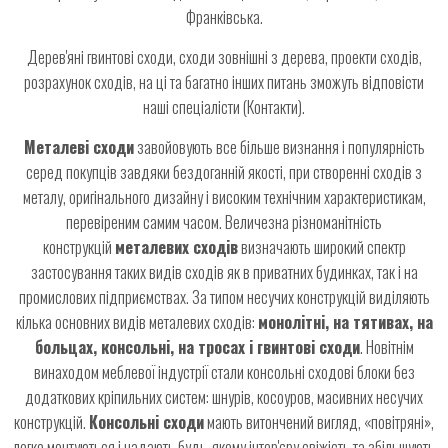
Франківська.
Дерев'яні гвинтові сходи, сходи зовнішні з дерева, проекти сходів,
розрахунок сходів, на ці та багатно інших питань зможуть відповісти
наші спеціалісти (Контакти).
Металеві сходи
завойовують все більше визнання і популярність
серед покупців завдяки бездоганній якості, при створенні сходів з
металу, оригінального дизайну і високим технічним характеристикам,
перевіреним самим часом. Величезна різноманітність
конструкцій
металевих сходів
визначають широкий спектр
застосування таких видів сходів як в приватних будинках, так і на
промислових підприємствах. За типом несучих конструкцій виділяють
кілька основних видів металевих сходів:
монолітні, на тятивах, на
больцах, консольні, на тросах і гвинтові сходи
. Новітнім
винаходом меблевої індустрії стали консольні сходові блоки без
додаткових кріпильних систем: шнурів, косоуров, масивних несучих
конструкцій.
Консольні сходи
мають витончений вигляд, «повітряні»,
легко монтуються і надають будь-якому інтер'єру свіжість та збільшують