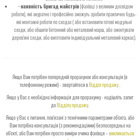
•
наявність бригад майстрів
(фахівці з великим досвідом
роботи), які акуратно і професійно зможуть зробити практично будь-
які монтажні роботи по сходах ( або встановити готові модульні
сходи, або обшити бетонний або металевий марш, або змонтувати
дерев'яні сходи, або виготовити індивідуальний металевий каркас).
Якщо Вам потрібен попередній прорахунок або консультація (в
телефонному режимі) - звертайтеся в
Відділ продажу
.
Якщо у Вас є необхідна інформація для прорахунку - надішліть запит
до
Відділу продажу
.
Якщо у Вас є питання, пов'язані з технічними параметрами об'єкта, або
Вам потрібна консультація (з рекомендаціями) безпосередньо на
об'єкті, або Вам потрібен просто виміри очима фахівця –
викликається