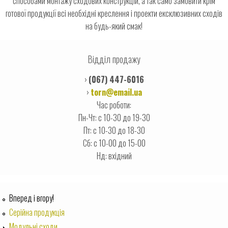
способами монтажу сходових конструкцій, а так само замовити крім
готової продукції всі необхідні креслення і проекти ексклюзивних сходів
на будь-який смак!
Відділ продажу
›
(067) 447-6016
›
torn@email.ua
Час роботи:
Пн-Чт: с 10-30 до 19-30
Пт: с 10-30 до 18-30
Сб: с 10-00 до 15-00
Нд: вхідний
Вперед i вгору!
Серійна продукція
Модульні сходи