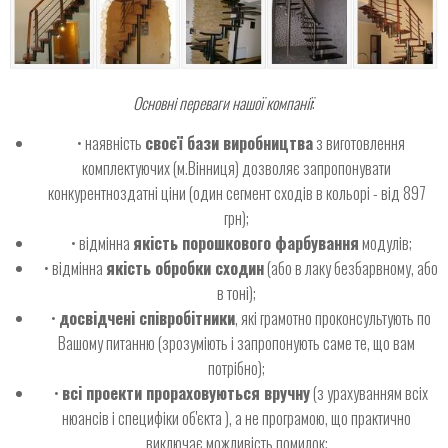
Основні переваги нашої компанії
:
• наявність
своєї бази виробництва
з виготовлення
комплектуючих (м.Вінниця) дозволяє запропонувати
конкурентноздатні ціни (один сегмент сходів в кольорі - від 897
грн);
• відмінна
якість порошкового фарбування
модулів;
• відмінна
якість обробки сходин
(або в лаку безбарвному, або
в тоні);
•
досвідчені співробітники
, які грамотно проконсультують по
Вашому питанню (зрозуміють і запропонують саме те, що вам
потрібно);
•
всі проекти прораховуються вручну
(з урахуванням всіх
нюансів і специфіки об'єкта ), а не програмою, що практично
виключає можливість помилок;