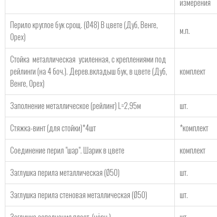
измерения
Перило круглое бук срощ. (Ø48) В цвете (Дуб, Венге,
м.п.
Орех)
Стойка металлическая усиленная, с креплениями под
рейлинги (на 4 боч.). Дерев.вкладыш бук, в цвете (Дуб,
комплект
Венге, Орех)
Заполнение металлическое (рейлинг) L=2,95м
шт.
Стяжка-винт (для стойки)*4шт
*комплект
Соединение перил "шар". Шарик в цвете
комплект
Заглушка перила металлическая (Ø50)
шт.
Заглушка перила стеновая металлическая (Ø50)
шт.