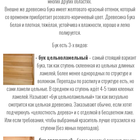
многих других областях.
Внешне же древесина бука имеет желтовато-красный оттенок, который
со временем приобретает розовато-коричневый цвет. Древесина бука
белая и плотная, тяжёлая, устойчива к влажности, хорошо и легко
полируется.
Бук есть 3-х видов:
- бук цельноламельный
– самый стоящий вариант
бука, так как ступень склеенная из цельных длинных
ламелей, более менее однородных по структуре и
волокнам. Перепады по распилу и структуре есть, но
сами ламели цельные. В среднем на ступень идёт 4-5 таких клееных
ламелей. Называют «бук цельноламельный» так как визуально
смотрится как цельная древесина. Заказывают обычно, если хотят
подчеркнуть «целостность дерева» и с отделкой в бесцветном лаке.
Или если требования, чтобы выбранный краситель лучше отразился на
ступени (без явных перепадов).