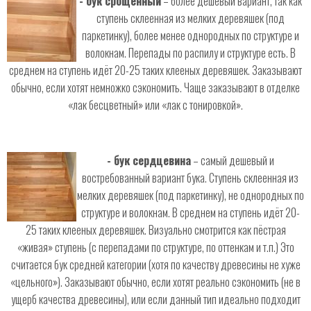
- бук срощенный
– более дешевый вариант, так как
ступень склеенная из мелких деревяшек (под
паркетинку), более менее однородных по структуре и
волокнам. Перепады по распилу и структуре есть. В
среднем на ступень идёт 20-25 таких клееных деревяшек. Заказывают
обычно, если хотят немножко сэкономить. Чаще заказывают в отделке
«лак бесцветный» или «лак с тонировкой».
- бук сердцевина
– самый дешевый и
востребованный вариант бука. Ступень склеенная из
мелких деревяшек (под паркетинку), не однородных по
структуре и волокнам. В среднем на ступень идёт 20-
25 таких клееных деревяшек. Визуально смотрится как пёстрая
«живая» ступень (с перепадами по структуре, по оттенкам и т.п.) Это
считается бук средней категории (хотя по качеству древесины не хуже
«цельного»). Заказывают обычно, если хотят реально сэкономить (не в
ущерб качества древесины), или если данный тип идеально подходит